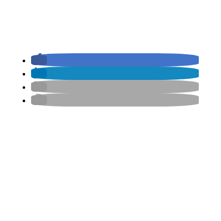
Melde dich jetzt für
DENK'WEISE'
meine
an und
du erhältst mein Emotions-
Toolkit für mehr Gelassenheit
und Beziehungsglück .