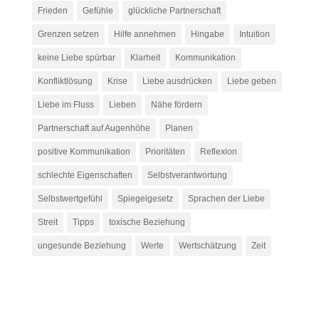
Frieden
Gefühle
glückliche Partnerschaft
Grenzen setzen
Hilfe annehmen
Hingabe
Intuition
keine Liebe spürbar
Klarheit
Kommunikation
Konfliktlösung
Krise
Liebe ausdrücken
Liebe geben
Liebe im Fluss
Lieben
Nähe fördern
Partnerschaft auf Augenhöhe
Planen
positive Kommunikation
Prioritäten
Reflexion
schlechte Eigenschaften
Selbstverantwortung
Selbstwertgefühl
Spiegelgesetz
Sprachen der Liebe
Streit
Tipps
toxische Beziehung
ungesunde Beziehung
Werte
Wertschätzung
Zeit